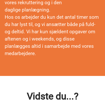
vores rekruttering og i den
daglige planlægning.
Hos os arbejder du kun det antal timer som
du har lyst til, og vi ansætter både på fuld-
og deltid. Vi har kun sjældent opgaver om
aftenen og i weekends, og disse
planlægges altid i samarbejde med vores
medarbejdere.
Vidste du...?